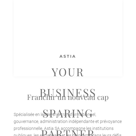
ASTIA
YOUR
BUSINESS
Franchir un nouveau cap
SPARING
Spécialisée en leadership transformationnel,
gouvernance, administration indépendante et prévoyance
professionnelle, Astia SA accompagne les institutions
PARTNER
publiques, les entreprises et les dirigeants dans leurs défis