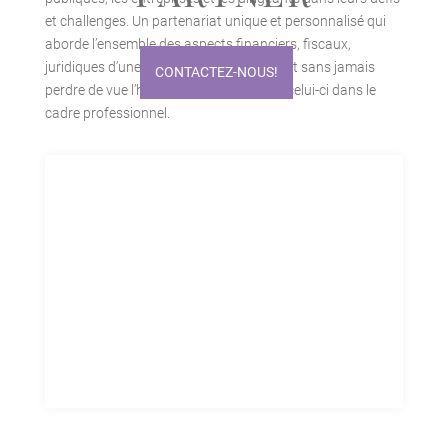
et challenges. Un partenariat unique et personnalisé qui
aborde l’ensemble des aspects financiers, fiscaux,
juridiques d’une conduite du changement sans jamais
CONTACTEZ-NOUS!
perdre de vue l’humain, et l’évolution de celui-ci dans le
cadre professionnel.