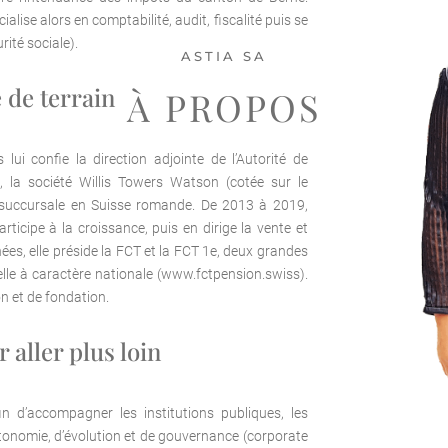
alise alors en comptabilité, audit, fiscalité puis se
ité sociale).
ASTIA SA
 de terrain
À PROPOS
 lui confie la direction adjointe de l’Autorité de
, la société Willis Towers Watson (cotée sur le
 succursale en Suisse romande. De 2013 à 2019,
rticipe à la croissance, puis en dirige la vente et
ées, elle préside la FCT et la FCT 1e, deux grandes
le à caractère nationale (
www.fctpension.swiss
).
on et de fondation.
 aller plus loin
 d’accompagner les institutions publiques, les
autonomie, d’évolution et de gouvernance (corporate