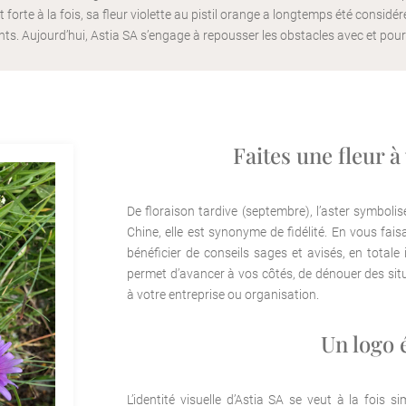
et forte à la fois, sa fleur violette au pistil orange a longtemps été consi
nts. Aujourd’hui, Astia SA s’engage à repousser les obstacles avec et pour
Faites une fleur à
De floraison tardive (septembre), l’aster symbolise
Chine, elle est synonyme de fidélité. En vous fa
bénéficier de conseils sages et avisés, en totale 
permet d’avancer à vos côtés, de dénouer des situ
à votre entreprise ou organisation.
Un logo 
L’identité visuelle d’Astia SA se veut à la fois si